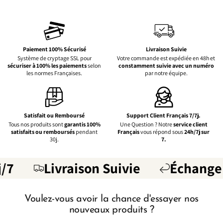
Paiement 100% Sécurisé
Livraison Suivie
Système de cryptage SSL pour
Votre commande est expédiée en 48h et
sécuriser à 100% les paiements
selon
constamment suivie avec un numéro
les normes Françaises.
par notre équipe.
Satisfait ou Remboursé
Support Client Français 7/7j.
Tous nos produits sont
garantis 100%
Une Question ? Notre
service client
satisfaits ou remboursés
pendant
Français
vous répond sous
24h/7j sur
30j.
7.
/7
Livraison Suivie
Échange 
Voulez-vous avoir la chance d'essayer nos
nouveaux produits ?