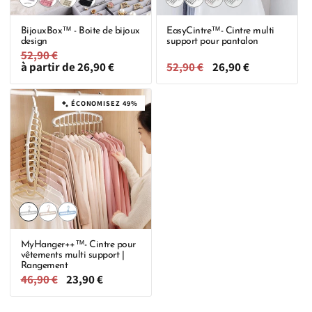
épuisée
épuisée
épuisée
épuisée
épuisée
épuisée
épuisée
épuisée
i
ou
ou
ou
ou
ou
ou
ou
ou
BijouxBox™ - Boite de bijoux
EasyCintre™- Cintre multi
indisponible
indisponible
indisponible
indisponible
indisponible
indisponible
indisponible
indisponible
o
design
support pour pantalon
Prix
52,90 €
Prix
habituel
à partir de 26,90 €
promotionnel
Prix
52,90 €
Prix
26,90 €
n
habituel
promotionnel
:
ÉCONOMISEZ 49%
Variante
Variante
Variante
épuisée
épuisée
épuisée
ou
ou
ou
MyHanger++™- Cintre pour
indisponible
indisponible
indisponible
vêtements multi support |
Rangement
Prix
46,90 €
Prix
23,90 €
habituel
promotionnel