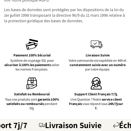
Les bases de données sont protégées par les dispositions de la loi du
1er juillet 1998 transposant la directive 96/9 du 11 mars 1996 relative à
la protection juridique des bases de données.
Paiement 100% Sécurisé
Livraison Suivie
Système de cryptage SSL pour
Votre commande est expédiée en 48h et
sécuriser à 100% les paiements
selon
constamment suivie avec un numéro
les normes Françaises.
par notre équipe.
Satisfait ou Remboursé
Support Client Français 7/7j.
Tous nos produits sont
garantis 100%
Une Question ? Notre
service client
satisfaits ou remboursés
pendant
Français
vous répond sous
24h/7j sur
30j.
7.
rt 7j/7
Livraison Suivie
Écha